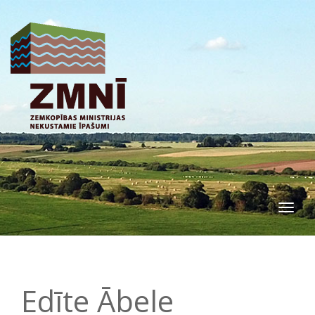
Togg
navig
Edīte Ābele