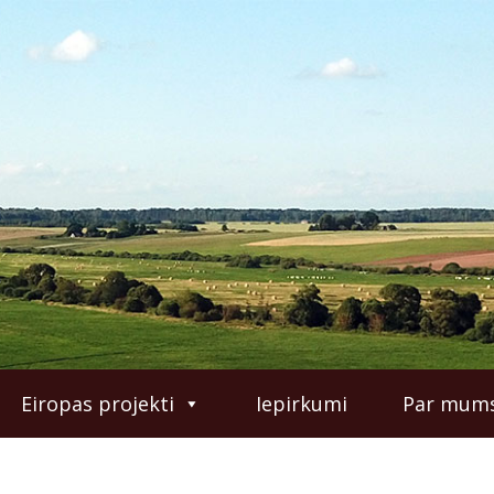
Eiropas projekti
Iepirkumi
Par mum