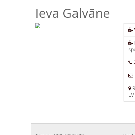
Ieva Galvāne
spe
R
LV