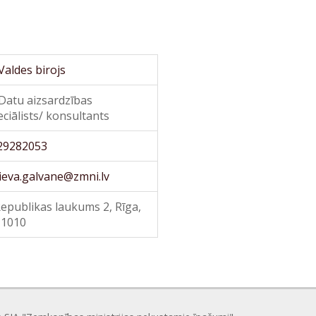
Valdes birojs
Datu aizsardzības
ciālists/ konsultants
29282053
ieva.galvane@zmni.lv
epublikas laukums 2, Rīga,
 1010