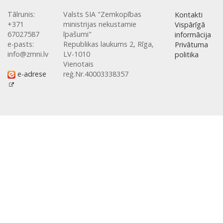
Tālrunis:
Valsts SIA "Zemkopības
Kontakti
+371
ministrijas nekustamie
Vispārīgā
67027587
īpašumi"
informācija
e-pasts:
Republikas laukums 2, Rīga,
Privātuma
info@zmni.lv
LV-1010
politika
Vienotais
e-adrese
reģ.Nr.40003338357