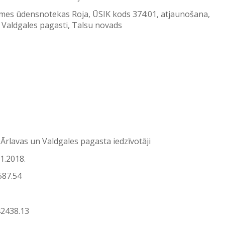
īmes ūdensnotekas Roja, ŪSIK kods 374:01, atjaunošana,
n Valdgales pagasti, Talsu novads
 Ārlavas un Valdgales pagasta iedzīvotāji
01.2018.
587.54
42438.13