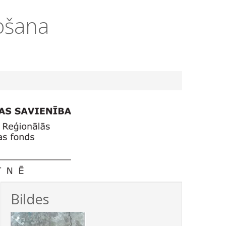
ošana
Bildes