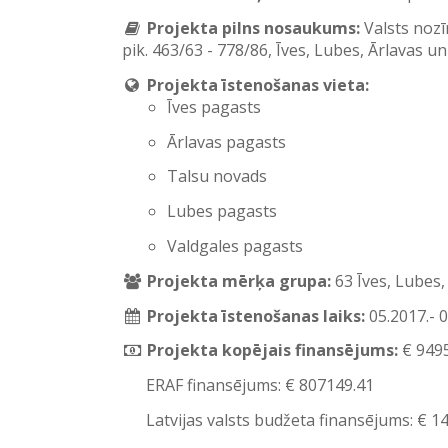
Projekta pilns nosaukums:
Valsts noz
pik. 463/63 - 778/86, Īves, Lubes, Ārlavas u
Projekta īstenošanas vieta:
Īves pagasts
Ārlavas pagasts
Talsu novads
Lubes pagasts
Valdgales pagasts
Projekta mērķa grupa:
63 Īves, Lubes,
Projekta īstenošanas laiks:
05.2017.- 
Projekta kopējais finansējums:
€ 949
ERAF finansējums: € 807149.41
Latvijas valsts budžeta finansējums: € 1