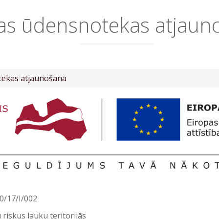
as ūdensnotekas atjaun
tekas atjaunošana
.0/17/I/002
 riskus lauku teritorijās