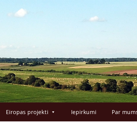
Eiropas projekti
Iepirkumi
Par mum