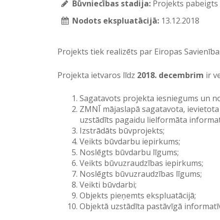
Būvniecības stadija:
Projekts pabeigts
Nodots ekspluatācijā:
13.12.2018
Projekts tiek realizēts par Eiropas Savienība
Projekta ietvaros līdz
2018. decembrim
ir v
Sagatavots projekta iesniegums un no
ZMNĪ mājaslapā sagatavota, ievietota 
uzstādīts pagaidu lielformāta informat
Izstrādāts būvprojekts;
Veikts būvdarbu iepirkums;
Noslēgts būvdarbu līgums;
Veikts būvuzraudzības iepirkums;
Noslēgts būvuzraudzības līgums;
Veikti būvdarbi;
Objekts pieņemts ekspluatācijā;
Objektā uzstādīta pastāvīgā informatī