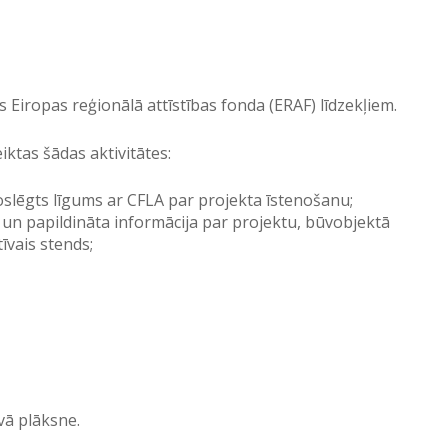
s Eiropas reģionālā attīstības fonda (ERAF) līdzekļiem.
eiktas šādas aktivitātes:
slēgts līgums ar CFLA par projekta īstenošanu;
un papildināta informācija par projektu, būvobjektā
īvais stends;
vā plāksne.