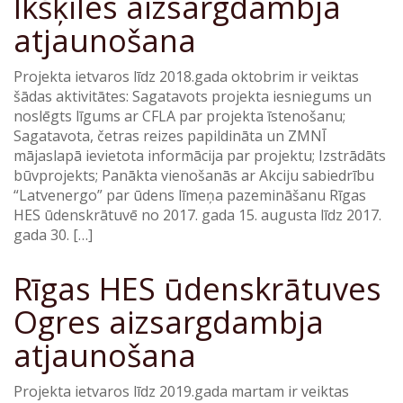
Ikšķiles aizsargdambja
atjaunošana
Projekta ietvaros līdz 2018.gada oktobrim ir veiktas
šādas aktivitātes: Sagatavots projekta iesniegums un
noslēgts līgums ar CFLA par projekta īstenošanu;
Sagatavota, četras reizes papildināta un ZMNĪ
mājaslapā ievietota informācija par projektu; Izstrādāts
būvprojekts; Panākta vienošanās ar Akciju sabiedrību
“Latvenergo” par ūdens līmeņa pazemināšanu Rīgas
HES ūdenskrātuvē no 2017. gada 15. augusta līdz 2017.
gada 30. […]
Rīgas HES ūdenskrātuves
Ogres aizsargdambja
atjaunošana
Projekta ietvaros līdz 2019.gada martam ir veiktas