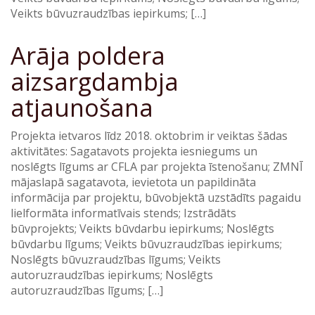
Veikts būvuzraudzības iepirkums; […]
Arāja poldera
aizsargdambja
atjaunošana
Projekta ietvaros līdz 2018. oktobrim ir veiktas šādas
aktivitātes: Sagatavots projekta iesniegums un
noslēgts līgums ar CFLA par projekta īstenošanu; ZMNĪ
mājaslapā sagatavota, ievietota un papildināta
informācija par projektu, būvobjektā uzstādīts pagaidu
lielformāta informatīvais stends; Izstrādāts
būvprojekts; Veikts būvdarbu iepirkums; Noslēgts
būvdarbu līgums; Veikts būvuzraudzības iepirkums;
Noslēgts būvuzraudzības līgums; Veikts
autoruzraudzības iepirkums; Noslēgts
autoruzraudzības līgums; […]