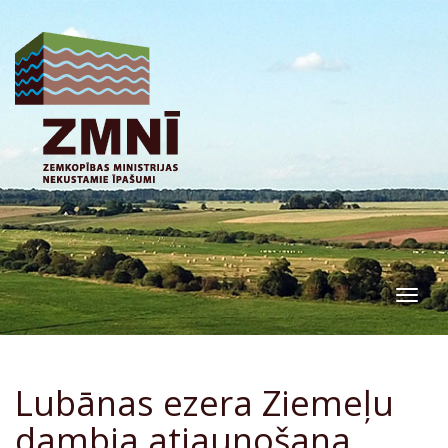
Togg
navig
Lubānas ezera Ziemeļu
dambja atjaunošana