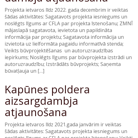
Projekta ietvaros līdz 2022. gada decembrim ir veiktas
šādas aktivitātes: Sagatavots projekta iesniegums un
noslēgts līgums ar CFLA par projekta īstenošanu; ZMNĪ
mājaslapā sagatavota, ievietota un papildināta
informācija par projektu; Sagatavota informācija un
izvietota uz lielformāta pagaidu informatīvā stenda;
Veikts būvprojektēšanas un autoruzraudzības
iepirkums; Noslēgts līgums par būvprojekta izstrādi un
autoruzraudzību; Izstrādāts būvprojekts; Saņemta
būvatļauja un […]
Kapūnes poldera
aizsargdambja
atjaunošana
Projekta ietvaros līdz 2021.gada janvārim ir veiktas
šādas aktivitātes: Sagatavots projekta iesniegums un