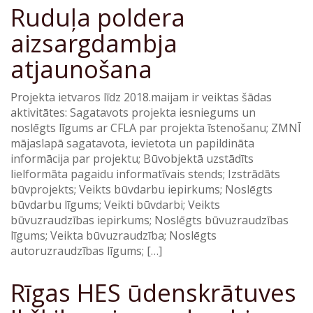
Ruduļa poldera
aizsargdambja
atjaunošana
Projekta ietvaros līdz 2018.maijam ir veiktas šādas
aktivitātes: Sagatavots projekta iesniegums un
noslēgts līgums ar CFLA par projekta īstenošanu; ZMNĪ
mājaslapā sagatavota, ievietota un papildināta
informācija par projektu; Būvobjektā uzstādīts
lielformāta pagaidu informatīvais stends; Izstrādāts
būvprojekts; Veikts būvdarbu iepirkums; Noslēgts
būvdarbu līgums; Veikti būvdarbi; Veikts
būvuzraudzības iepirkums; Noslēgts būvuzraudzības
līgums; Veikta būvuzraudzība; Noslēgts
autoruzraudzības līgums; […]
Rīgas HES ūdenskrātuves