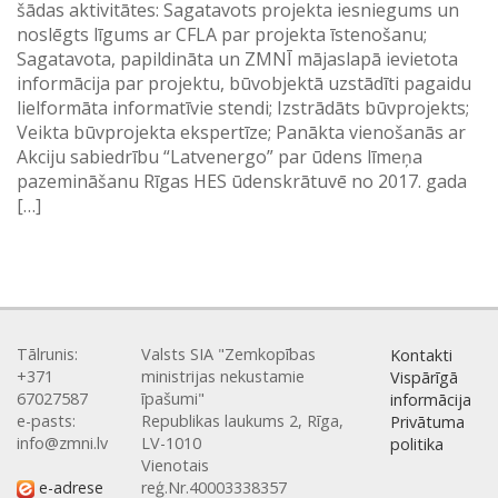
šādas aktivitātes: Sagatavots projekta iesniegums un
noslēgts līgums ar CFLA par projekta īstenošanu;
Sagatavota, papildināta un ZMNĪ mājaslapā ievietota
informācija par projektu, būvobjektā uzstādīti pagaidu
lielformāta informatīvie stendi; Izstrādāts būvprojekts;
Veikta būvprojekta ekspertīze; Panākta vienošanās ar
Akciju sabiedrību “Latvenergo” par ūdens līmeņa
pazemināšanu Rīgas HES ūdenskrātuvē no 2017. gada
[…]
Tālrunis:
Valsts SIA "Zemkopības
Kontakti
+371
ministrijas nekustamie
Vispārīgā
67027587
īpašumi"
informācija
e-pasts:
Republikas laukums 2, Rīga,
Privātuma
info@zmni.lv
LV-1010
politika
Vienotais
e-adrese
reģ.Nr.40003338357