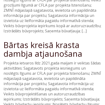
noslēgts līgums ar CFLA par projekta īstenošanu; Veikti
grozījumi līgumā ar CFLA par projekta īstenošanu;
ZMNĪ mājaslapā sagatavota, ievietota un papildināta
informācija par projektu; Sagatavota informācija un
izvietota uz lielformāta pagaidu informatīvā stenda;
Veikts būvprojekta iepirkums kopā ar autoruzraudzību;
Izstrādāts būvprojekts; Saņemta būvatļauja; […]
Bārtas kreisā krasta
dambja atjaunošana
Projekta ietvaros līdz 2021.gada maijam ir veiktas šādas
aktivitātes: Sagatavots projekta iesniegums un
noslēgts līgums ar CFLA par projekta īstenošanu; ZMNĪ
mājaslapā sagatavota, ievietota un papildināta
informācija par projektu; Sagatavota informācija uz
izvietota uz lielformāta pagaidu informatīvā stenda;
Veikts būvprojektēšanas un autoruzraudzības
iepirkums; Izstrādāts būvprojekts; Saņemta būvatļauja;
Veikts būvdarbu iepirkums; Noslēgts būvdarbu līgums;