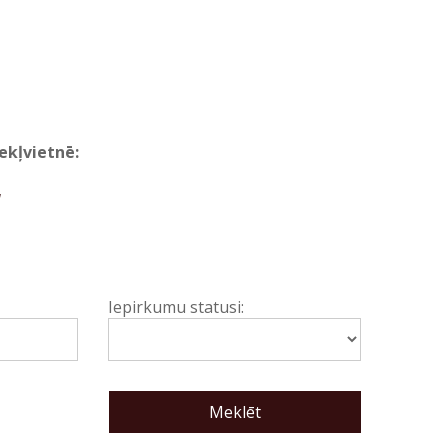
mekļvietnē:
1
Iepirkumu statusi: