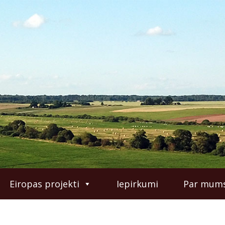
Eiropas projekti
Iepirkumi
Par mum