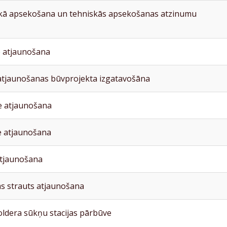
skā apsekošana un tehniskās apsekošanas atzinumu
 atjaunošana
atjaunošanas būvprojekta izgatavošāna
 atjaunošana
 atjaunošana
tjaunošana
s strauts atjaunošana
oldera sūkņu stacijas pārbūve