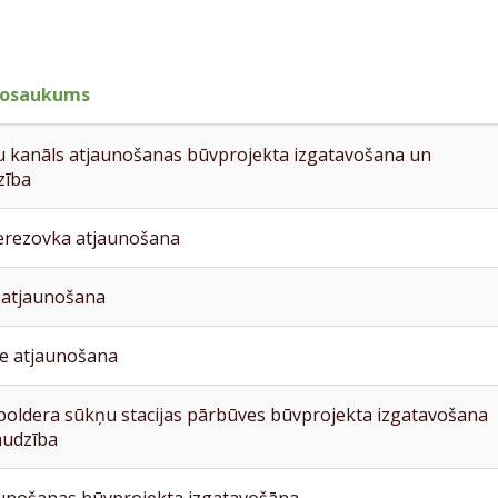
nosaukums
 kanāls atjaunošanas būvprojekta izgatavošana un
zība
rezovka atjaunošana
 atjaunošana
e atjaunošana
poldera sūkņu stacijas pārbūves būvprojekta izgatavošana
audzība