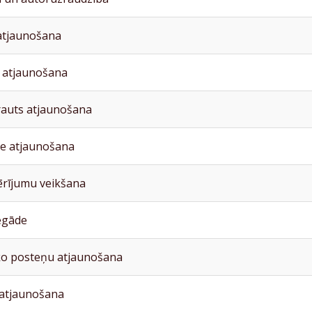
atjaunošana
 atjaunošana
rauts atjaunošana
e atjaunošana
ērījumu veikšana
egāde
ko posteņu atjaunošana
 atjaunošana