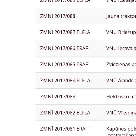
ZMNĪ 2017/089 ELFLA
VNŪ Iča atja
ZMNĪ 2017/088
Jauna trakto
ZMNĪ 2017/087 ELFLA
VNŪ Briežup
ZMNĪ 2017/086 ERAF
VNŪ Iecava a
ZMNĪ 2017/085 ERAF
Zvidzienas p
ZMNĪ 2017/084 ELFLA
VNŪ Ālande 
ZMNĪ 2017/083
Elektrisko m
ZMNĪ 2017/082 ELFLA
VNŪ Vīksniņ
ZMNĪ 2017/081 ERAF
Kapūnes pol
izgatavošan