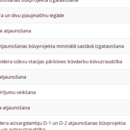
unošanas būvprojekta izgatavošāna
ra un divu pļaujmašīnu iegāde
e atjaunošana
tjaunošanas būvprojekta minimālā sastāvā izgatavošana
oldera sūkņu stacijas pārbūves būvdarbu būvuzraudzība
atjaunošana
ērījumu veikšana
a atjaunošana
dera aizsargdambju D-1 un D-2 atjaunošanas būvprojekta
a un autoruzraudzība