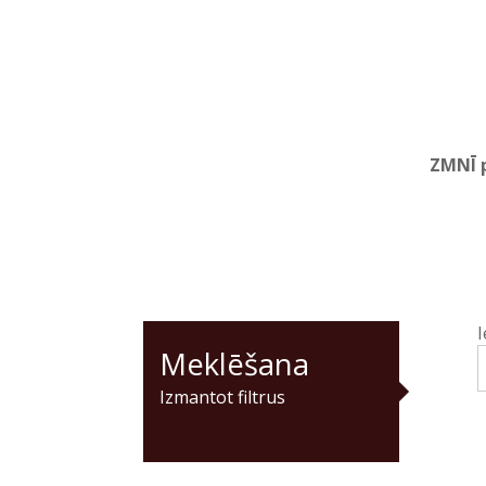
ZMNĪ p
I
Meklēšana
Izmantot filtrus