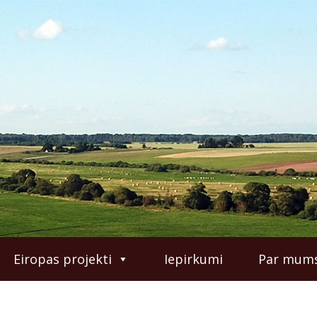
Eiropas projekti
Iepirkumi
Par mum