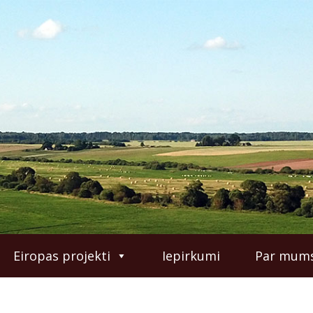
Eiropas projekti
Iepirkumi
Par mum