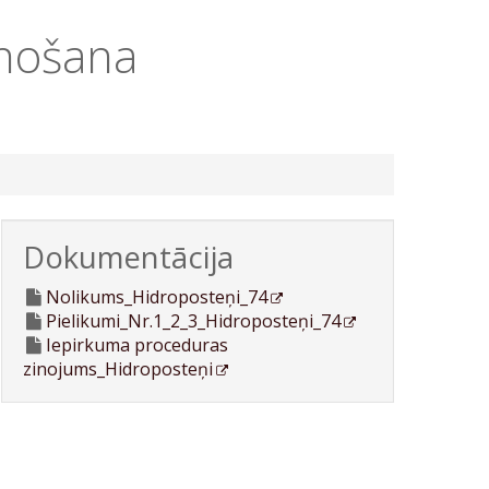
unošana
Dokumentācija
Nolikums_Hidroposteņi_74
Pielikumi_Nr.1_2_3_Hidroposteņi_74
Iepirkuma proceduras
zinojums_Hidroposteņi