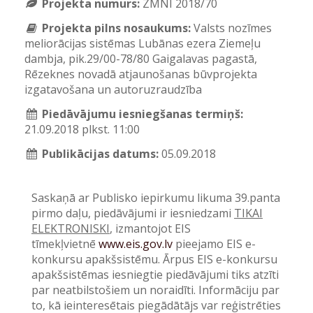
Projekta numurs:
ZMNĪ 2018/70
Projekta pilns nosaukums:
Valsts nozīmes
meliorācijas sistēmas Lubānas ezera Ziemeļu
dambja, pik.29/00-78/80 Gaigalavas pagastā,
Rēzeknes novadā atjaunošanas būvprojekta
izgatavošana un autoruzraudzība
Piedāvājumu iesniegšanas termiņš:
21.09.2018 plkst. 11:00
Publikācijas datums:
05.09.2018
Saskaņā ar Publisko iepirkumu likuma 39.panta
pirmo daļu, piedāvājumi ir iesniedzami
TIKAI
ELEKTRONISKI
, izmantojot EIS
tīmekļvietnē
www.eis.gov.lv
pieejamo EIS e-
konkursu apakšsistēmu. Ārpus EIS e-konkursu
apakšsistēmas iesniegtie piedāvājumi tiks atzīti
par neatbilstošiem un noraidīti. Informāciju par
to, kā ieinteresētais piegādātājs var reģistrēties