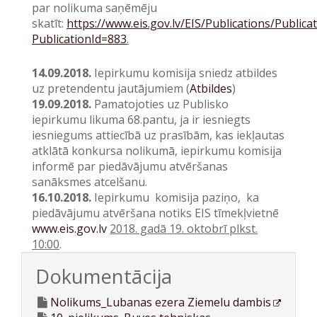
par nolikuma saņēmēju
skatīt:
https://www.eis.gov.lv/EIS/Publications/Publica
PublicationId=883
.
14.09.2018.
Iepirkumu komisija sniedz atbildes
uz pretendentu jautājumiem (
Atbildes
)
19.09.2018.
Pamatojoties uz Publisko
iepirkumu likuma 68.pantu, ja ir iesniegts
iesniegums attiecībā uz prasībām, kas iekļautas
atklātā konkursa nolikumā, iepirkumu komisija
informē par piedāvājumu atvēršanas
sanāksmes atcelšanu.
16.10.2018.
Iepirkumu komisija paziņo, ka
piedāvājumu atvēršana notiks EIS tīmekļvietnē
www.eis.gov.lv
2018. gadā 19. oktobrī plkst.
10:00
.
Dokumentācija
Nolikums_Lubanas ezera Ziemelu dambis