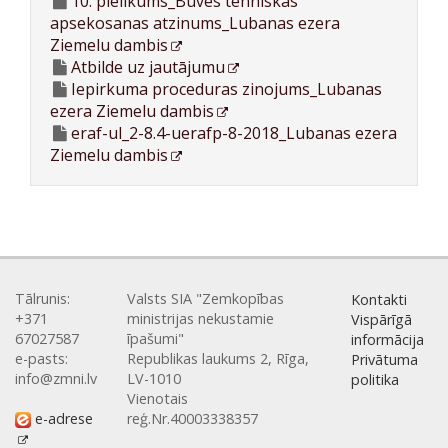
10. pielikums_Buves tehniskas
apsekosanas atzinums_Lubanas ezera
Ziemelu dambis
Atbilde uz jautājumu
Iepirkuma proceduras zinojums_Lubanas
ezera Ziemelu dambis
eraf-ul_2-8.4-uerafp-8-2018_Lubanas ezera
Ziemelu dambis
Tālrunis:
Valsts SIA "Zemkopības
Kontakti
+371
ministrijas nekustamie
Vispārīgā
67027587
īpašumi"
informācija
e-pasts:
Republikas laukums 2, Rīga,
Privātuma
info@zmni.lv
LV-1010
politika
Vienotais
e-adrese
reģ.Nr.40003338357