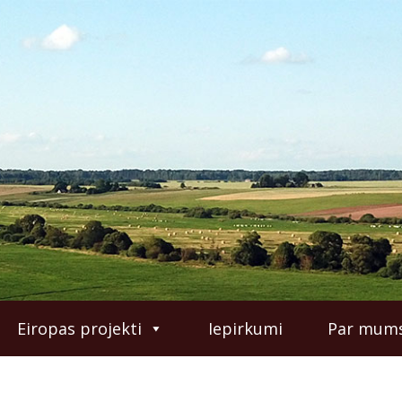
Eiropas projekti
Iepirkumi
Par mum