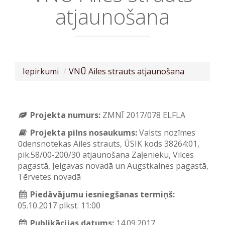
atjaunošana
Iepirkumi
VNŪ Ailes strauts atjaunošana
Projekta numurs:
ZMNĪ 2017/078 ELFLA
Projekta pilns nosaukums:
Valsts nozīmes
ūdensnotekas Ailes strauts, ŪSIK kods 38264:01,
pik.58/00-200/30 atjaunošana Zaļenieku, Vilces
pagastā, Jelgavas novadā un Augstkalnes pagastā,
Tērvetes novadā
Piedāvājumu iesniegšanas termiņš:
05.10.2017 plkst. 11:00
Publikācijas datums:
14.09.2017