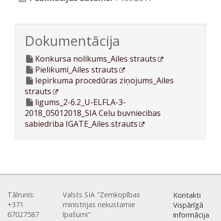
Dokumentācija
Konkursa nolikums_Ailes strauts
Pielikumi_Ailes strauts
Iepirkuma procedūras ziņojums_Ailes
strauts
ligums_2-6.2_U-ELFLA-3-
2018_05012018_SIA Celu buvniecibas
sabiedriba IGATE_Ailes strauts
Tālrunis:
Valsts SIA "Zemkopības
Kontakti
+371
ministrijas nekustamie
Vispārīgā
67027587
īpašumi"
informācija