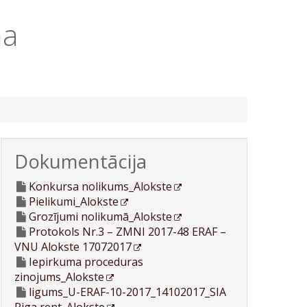
na
Dokumentācija
Konkursa nolikums_Alokste
Pielikumi_Alokste
Grozījumi nolikumā_Alokste
Protokols Nr.3 – ZMNI 2017-48 ERAF –
VNU Alokste 17072017
Iepirkuma proceduras
zinojums_Alokste
ligums_U-ERAF-10-2017_14102017_SIA