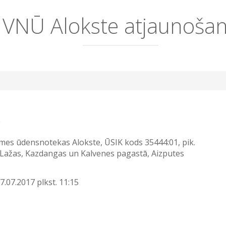
VNŪ Alokste atjaunoša
īmes ūdensnotekas Alokste, ŪSIK kods 35444:01, pik.
Lažas, Kazdangas un Kalvenes pagastā, Aizputes
7.07.2017 plkst. 11:15