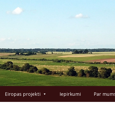
Eiropas projekti
Iepirkumi
Par mum