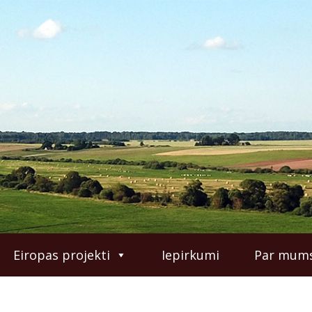
Eiropas projekti
Iepirkumi
Par mum