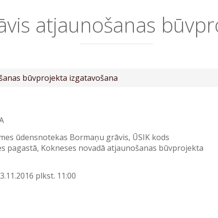
is atjaunošanas būvpro
šanas būvprojekta izgatavošana
A
īmes ūdensnotekas Bormaņu grāvis, ŪSIK kods
ses pagastā, Kokneses novadā atjaunošanas būvprojekta
3.11.2016 plkst. 11:00