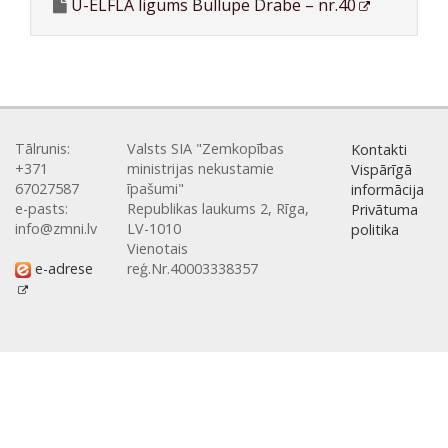
U-ELFLA ligums Bullupe Drabe – nr.40
Tālrunis:
Valsts SIA "Zemkopības
Kontakti
+371
ministrijas nekustamie
Vispārīgā
67027587
īpašumi"
informācija
e-pasts:
Republikas laukums 2, Rīga,
Privātuma
info@zmni.lv
LV-1010
politika
Vienotais
e-adrese
reģ.Nr.40003338357