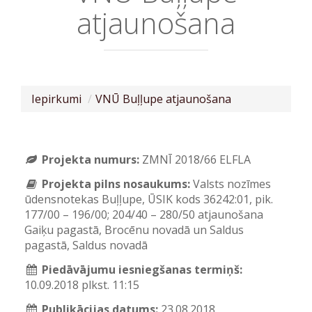
atjaunošana
Iepirkumi
VNŪ Buļļupe atjaunošana
Projekta numurs:
ZMNĪ 2018/66 ELFLA
Projekta pilns nosaukums:
Valsts nozīmes
ūdensnotekas Buļļupe, ŪSIK kods 36242:01, pik.
177/00 – 196/00; 204/40 – 280/50 atjaunošana
Gaiķu pagastā, Brocēnu novadā un Saldus
pagastā, Saldus novadā
Piedāvājumu iesniegšanas termiņš:
10.09.2018 plkst. 11:15
Publikācijas datums:
23.08.2018