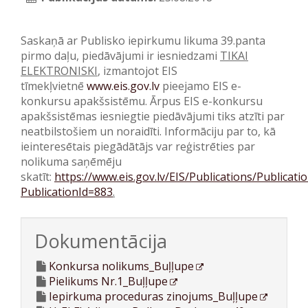
Saskaņā ar Publisko iepirkumu likuma 39.panta
pirmo daļu, piedāvājumi ir iesniedzami
TIKAI
ELEKTRONISKI
, izmantojot EIS
tīmekļvietnē
www.eis.gov.lv
pieejamo EIS e-
konkursu apakšsistēmu. Ārpus EIS e-konkursu
apakšsistēmas iesniegtie piedāvājumi tiks atzīti par
neatbilstošiem un noraidīti. Informāciju par to, kā
ieinteresētais piegādātājs var reģistrēties par
nolikuma saņēmēju
skatīt:
https://www.eis.gov.lv/EIS/Publications/Publicati
PublicationId=883
.
Dokumentācija
Konkursa nolikums_Buļļupe
Pielikums Nr.1_Buļļupe
Iepirkuma proceduras zinojums_Buļļupe