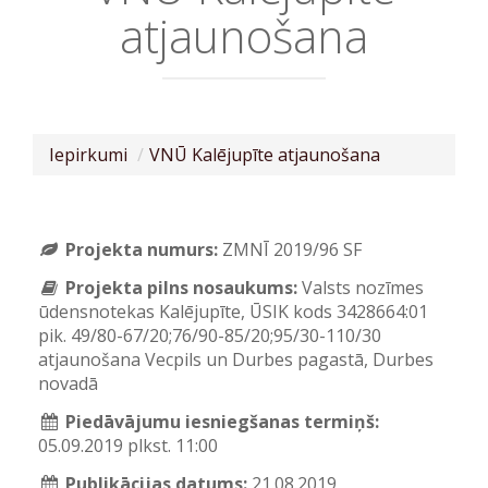
atjaunošana
Iepirkumi
VNŪ Kalējupīte atjaunošana
Projekta numurs:
ZMNĪ 2019/96 SF
Projekta pilns nosaukums:
Valsts nozīmes
ūdensnotekas Kalējupīte, ŪSIK kods 3428664:01
pik. 49/80-67/20;76/90-85/20;95/30-110/30
atjaunošana Vecpils un Durbes pagastā, Durbes
novadā
Piedāvājumu iesniegšanas termiņš:
05.09.2019 plkst. 11:00
Publikācijas datums:
21.08.2019