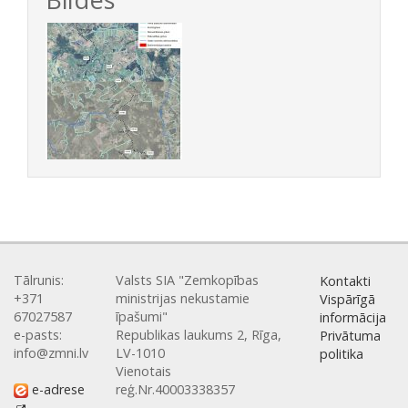
Tālrunis:
Valsts SIA "Zemkopības
Kontakti
+371
ministrijas nekustamie
Vispārīgā
67027587
īpašumi"
informācija
e-pasts:
Republikas laukums 2, Rīga,
Privātuma
info@zmni.lv
LV-1010
politika
Vienotais
e-adrese
reģ.Nr.40003338357