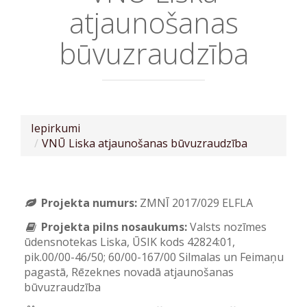
atjaunošanas
būvuzraudzība
Iepirkumi
VNŪ Liska atjaunošanas būvuzraudzība
Projekta numurs:
ZMNĪ 2017/029 ELFLA
Projekta pilns nosaukums:
Valsts nozīmes
ūdensnotekas Liska, ŪSIK kods 42824:01,
pik.00/00-46/50; 60/00-167/00 Silmalas un Feimaņu
pagastā, Rēzeknes novadā atjaunošanas
būvuzraudzība