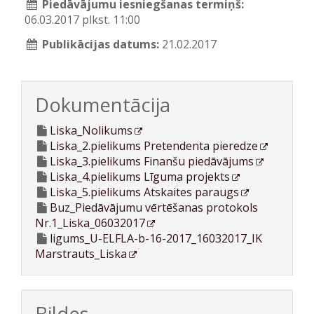
Piedāvājumu iesniegšanas termiņš:
06.03.2017 plkst. 11:00
Publikācijas datums:
21.02.2017
Dokumentācija
Liska_Nolikums
Liska_2.pielikums Pretendenta pieredze
Liska_3.pielikums Finanšu piedāvājums
Liska_4.pielikums Līguma projekts
Liska_5.pielikums Atskaites paraugs
Buz_Piedāvājumu vērtēšanas protokols
Nr.1_Liska_06032017
ligums_U-ELFLA-b-16-2017_16032017_IK
Marstrauts_Liska
Bildes