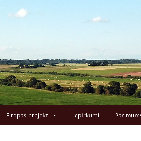
Eiropas projekti
Iepirkumi
Par mum