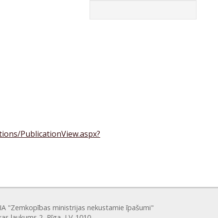
ations/PublicationView.aspx?
SIA "Zemkopības ministrijas nekustamie īpašumi"
kas laukums 2, Rīga, LV-1010