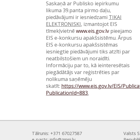
Saskaņā ar Publisko iepirkumu
likuma 39.panta pirmo daļu,
piedāvājumi ir iesniedzami
TIKAI
ELEKTRONISKI
, izmantojot EIS
tīmekļvietnē
www.eis.gov.lv
pieejamo
EIS e-konkursu apakšsistēmu. Ārpus
EIS e-konkursu apakšsistēmas
iesniegtie piedāvājumi tiks atzīti par
neatbilstošiem un noraidīti.
Informāciju par to, kā ieinteresētais
piegādātājs var reģistrēties par
nolikuma saņēmēju
skatīt:
https://www.eis.gov.lv/EIS/Public
PublicationId=883
.
Tālrunis: +371 67027587
Valsts 
e-pasts: info@zmni.lv
Republi