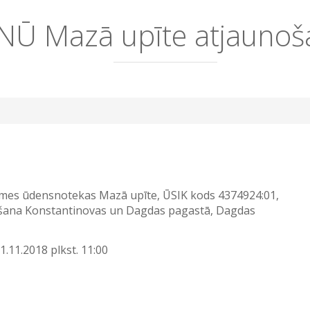
NŪ Mazā upīte atjaunoš
īmes ūdensnotekas Mazā upīte, ŪSIK kods 4374924:01,
nošana Konstantinovas un Dagdas pagastā, Dagdas
1.11.2018 plkst. 11:00