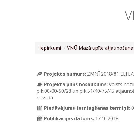
V
Iepirkumi
VNŪ Mazā upīte atjaunošana
Projekta numurs:
ZMNĪ 2018/81 ELFLA
Projekta pilns nosaukums:
Valsts noz
pik.00/00-50/28 un pik.51/40-75/45 atjau
novadā
Piedāvājumu iesniegšanas termiņš:
0
Publikācijas datums:
17.10.2018