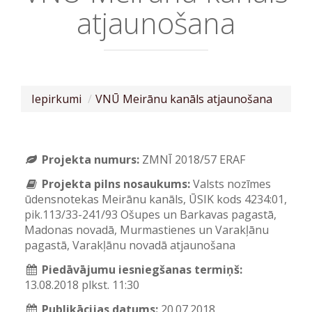
atjaunošana
Iepirkumi
VNŪ Meirānu kanāls atjaunošana
Projekta numurs:
ZMNĪ 2018/57 ERAF
Projekta pilns nosaukums:
Valsts nozīmes
ūdensnotekas Meirānu kanāls, ŪSIK kods 4234:01,
pik.113/33-241/93 Ošupes un Barkavas pagastā,
Madonas novadā, Murmastienes un Varakļānu
pagastā, Varakļānu novadā atjaunošana
Piedāvājumu iesniegšanas termiņš:
13.08.2018 plkst. 11:30
Publikācijas datums:
20.07.2018