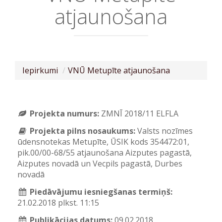
atjaunošana
Iepirkumi
VNŪ Metupīte atjaunošana
Projekta numurs:
ZMNĪ 2018/11 ELFLA
Projekta pilns nosaukums:
Valsts nozīmes
ūdensnotekas Metupīte, ŪSIK kods 354472:01,
pik.00/00-68/55 atjaunošana Aizputes pagastā,
Aizputes novadā un Vecpils pagastā, Durbes
novadā
Piedāvājumu iesniegšanas termiņš:
21.02.2018 plkst. 11:15
Publikācijas datums:
09.02.2018