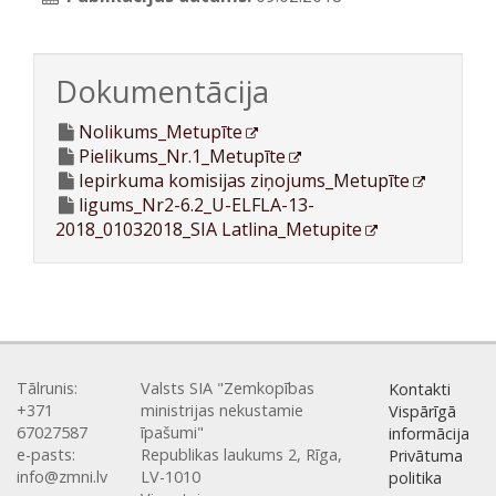
Dokumentācija
Nolikums_Metupīte
Pielikums_Nr.1_Metupīte
Iepirkuma komisijas ziņojums_Metupīte
ligums_Nr2-6.2_U-ELFLA-13-
2018_01032018_SIA Latlina_Metupite
Tālrunis:
Valsts SIA "Zemkopības
Kontakti
+371
ministrijas nekustamie
Vispārīgā
67027587
īpašumi"
informācija
e-pasts:
Republikas laukums 2, Rīga,
Privātuma
info@zmni.lv
LV-1010
politika