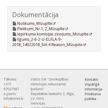
Dokumentācija
Nolikums_Mizupīte
Pielikumi_Nr.1, 2_Mizupīte
Iepirkuma komisijas ziņojums_Mizupīte
ligums_2-6-2-U-ELFLA-9-
2018_14022018_SIA 4 Reason_Mizupite
Tālrunis:
Valsts SIA "Zemkopības
Kontakti
+371
ministrijas nekustamie
Vispārīgā
67027587
īpašumi"
informācija
e-pasts:
Republikas laukums 2, Rīga,
Privātuma
info@zmni.lv
LV-1010
politika
Vienotais