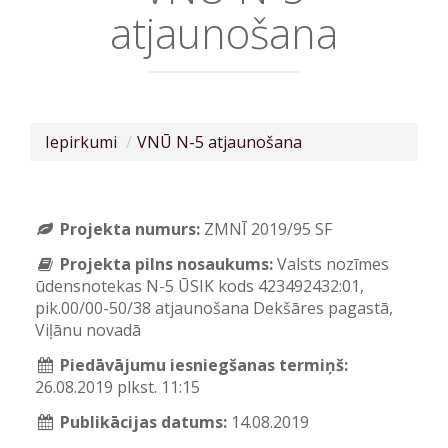
atjaunošana
Iepirkumi
VNŪ N-5 atjaunošana
Projekta numurs:
ZMNĪ 2019/95 SF
Projekta pilns nosaukums:
Valsts nozīmes
ūdensnotekas N-5 ŪSIK kods 423492432:01,
pik.00/00-50/38 atjaunošana Dekšāres pagastā,
Viļānu novadā
Piedāvājumu iesniegšanas termiņš:
26.08.2019 plkst. 11:15
Publikācijas datums:
14.08.2019