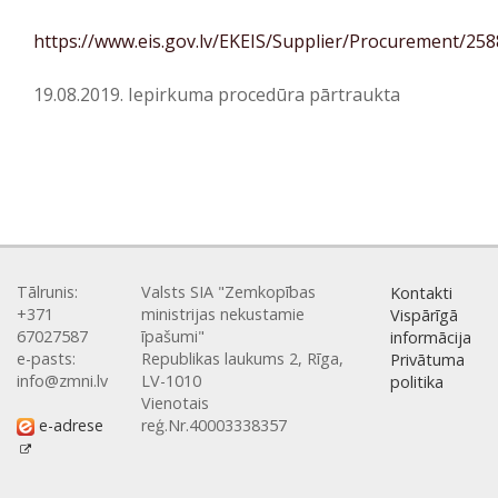
https://www.eis.gov.lv/EKEIS/Supplier/Procurement/25
19.08.2019. Iepirkuma procedūra pārtraukta
Tālrunis:
Valsts SIA "Zemkopības
Kontakti
+371
ministrijas nekustamie
Vispārīgā
67027587
īpašumi"
informācija
e-pasts:
Republikas laukums 2, Rīga,
Privātuma
info@zmni.lv
LV-1010
politika
Vienotais
e-adrese
reģ.Nr.40003338357