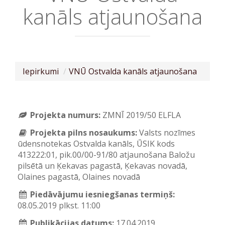
kanāls atjaunošana
Iepirkumi
VNŪ Ostvalda kanāls atjaunošana
Projekta numurs:
ZMNĪ 2019/50 ELFLA
Projekta pilns nosaukums:
Valsts nozīmes
ūdensnotekas Ostvalda kanāls, ŪSIK kods
413222:01, pik.00/00-91/80 atjaunošana Baložu
pilsētā un Ķekavas pagastā, Ķekavas novadā,
Olaines pagastā, Olaines novadā
Piedāvājumu iesniegšanas termiņš:
08.05.2019 plkst. 11:00
Publikācijas datums:
17.04.2019