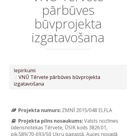
pārbūves
būvprojekta
izgatavošana
Iepirkumi
VNŪ Tērvete pārbūves būvprojekta
izgatavošana
Projekta numurs:
ZMNĪ 2015/048 ELFLA
Projekta pilns nosaukums:
Valsts nozīmes
ūdensnotekas Tērvete, ŪSIK kods 3826:01,
pik.589/70-693/50 Ukru pagastā, Auces novadā