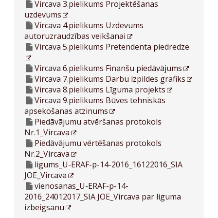
Vircava 3.pielikums Projektēšanas
uzdevums
Vircava 4.pielikums Uzdevums
autoruzraudzības veikšanai
Vircava 5.pielikums Pretendenta piedredze
Vircava 6.pielikums Finanšu piedāvājums
Vircava 7.pielikums Darbu izpildes grafiks
Vircava 8.pielikums Līguma projekts
Vircava 9.pielikums Būves tehniskās
apsekošanas atzinums
Piedāvājumu atvēršanas protokols
Nr.1_Vircava
Piedāvājumu vērtēšanas protokols
Nr.2_Vircava
ligums_U-ERAF-p-14-2016_16122016_SIA
JOE_Vircava
vienosanas_U-ERAF-p-14-
2016_24012017_SIA JOE_Vircava par liguma
izbeigsanu