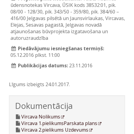
ūdensnotekas Vircava, ŪSIK kods 38532:01, pik.
08/00 - 128/30, pik. 343/50 - 359/80, pik. 384/60 –
416/00 Jelgavas pilsētā un Jaunsvirlaukas, Vircavas,
Elejas, Sesavas pagastā, Jelgavas novadā
atjaunošanas būvprojekta izgatavošana un
autoruzraudzība
Piedāvājumu iesniegšanas termiņš:
05.12.2016 plkst. 11:00
Publikācijas datums:
23.11.2016
Līgums izbeigts 24.01.2017.
Dokumentācija
Vircava Nolikums
Vircava 1.pielikumsParskata plans
Vircava 2.pielikums Uzdevums