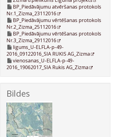
Zizma 6.pielikums Līguma projekts
BP_Piedāvājumu atvēršanas protokols
Nr.1_Zizma_23112016
BP_Piedāvājumu vērtēšanas protokols
Nr.2_Zizma_25112016
BP_Piedāvājumu vērtēšanas protokols
Nr.3_Zizma_29112016
ligums_U-ELFLA-p-49-
2016_09122016_SIA RUKIS AG_Zizma
vienosanas_U-ELFLA-p-49-
2016_19062017_SIA Rukis AG_Zizma
Bildes