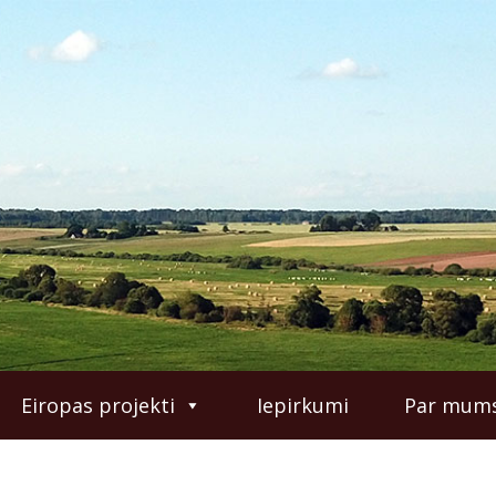
Eiropas projekti
Iepirkumi
Par mum