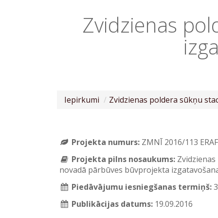
Zvidzienas pol
izg
Iepirkumi
Zvidzienas poldera sūkņu sta
Projekta numurs:
ZMNĪ 2016/113 ERAF
Projekta pilns nosaukums:
Zvidzienas
novadā pārbūves būvprojekta izgatavošan
Piedāvājumu iesniegšanas termiņš:
3
Publikācijas datums:
19.09.2016