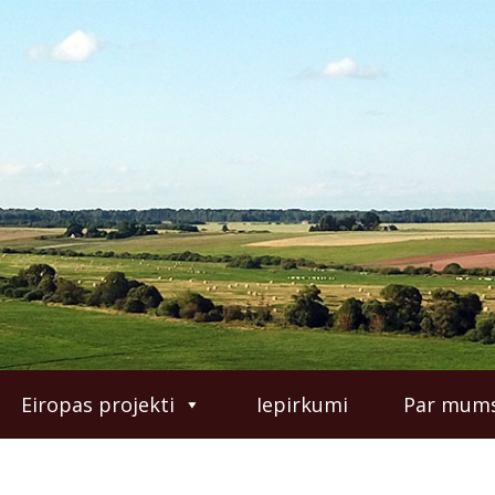
Eiropas projekti
Iepirkumi
Par mum