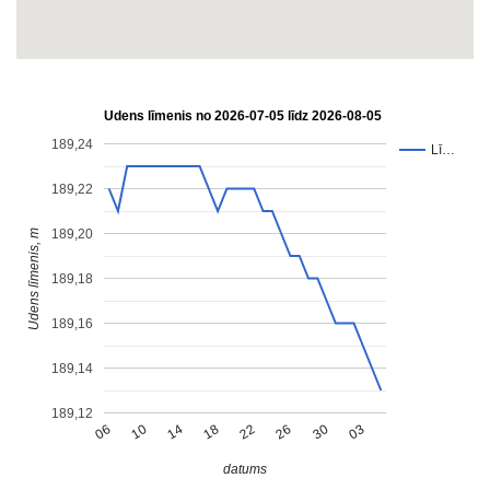
Udens līmenis no 2026-07-05 līdz 2026-08-05
189,24
Lī…
189,22
189,20
Udens līmenis, m
189,18
189,16
189,14
189,12
10
26
14
30
18
06
03
22
datums