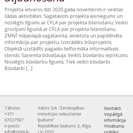
Projekta ietvaros līdz 2020.gada novembrim ir veiktas
šādas aktivitātes: Sagatavots projekta iesniegums un
noslēgts līgums ar CFLA par projekta īstenošanu; Veikti
grozījumi līgumā ar CFLA par projekta īstenošanu;
ZMNĪ mājaslapā sagatavota, ievietota un papildināta
informācija par projektu; Izstrādāts būvprojekts;
Objektā uzstādīts pagaidu lielformāta informatīvais
stends; Saņemta būvatļauja; Veikts būvdarbu iepirkums;
Noslēgts būvdarbu līgums; Tiek veikti būvdarbi;
Būvdarbi […]
Tālrunis:
Valsts SIA "Zemkopības
Kontakti
+371
ministrijas nekustamie
Vispārīgā
67027587
īpašumi"
informācija
e-pasts:
Republikas laukums 2, Rīga,
Privātuma
info@zmni.lv
LV-1010
politika