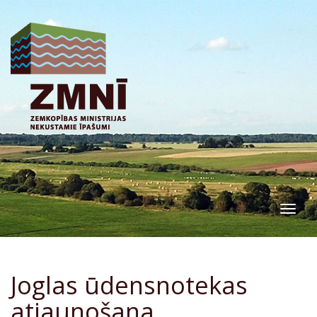
Togg
navig
Joglas ūdensnotekas
atjaunošana