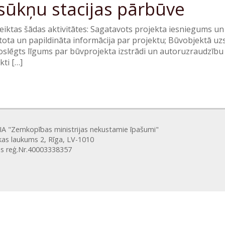
sūkņu stacijas pārbūve
veiktas šādas aktivitātes: Sagatavots projekta iesniegums u
ota un papildināta informācija par projektu; Būvobjektā uzs
oslēgts līgums par būvprojekta izstrādi un autoruzraudzību
ti […]
SIA "Zemkopības ministrijas nekustamie īpašumi"
kas laukums 2, Rīga, LV-1010
is reģ.Nr.40003338357