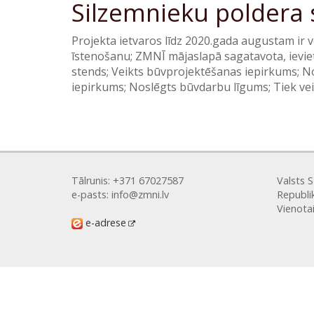
Silzemnieku poldera 
Projekta ietvaros līdz 2020.gada augustam ir 
īstenošanu; ZMNĪ mājaslapā sagatavota, ieviet
stends; Veikts būvprojektēšanas iepirkums; N
iepirkums; Noslēgts būvdarbu līgums; Tiek veik
Tālrunis: +371 67027587
Valsts 
e-pasts: info@zmni.lv
Republi
Vienota
e-adrese