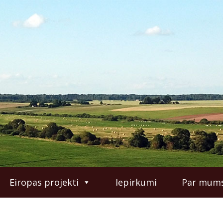
Eiropas projekti
Iepirkumi
Par mum