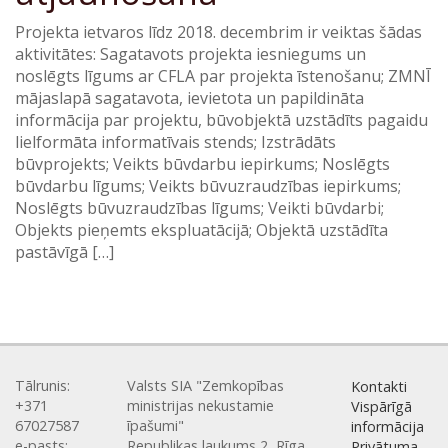
Projekta ietvaros līdz 2018. decembrim ir veiktas šādas
aktivitātes: Sagatavots projekta iesniegums un
noslēgts līgums ar CFLA par projekta īstenošanu; ZMNĪ
mājaslapā sagatavota, ievietota un papildināta
informācija par projektu, būvobjektā uzstādīts pagaidu
lielformāta informatīvais stends; Izstrādāts
būvprojekts; Veikts būvdarbu iepirkums; Noslēgts
būvdarbu līgums; Veikts būvuzraudzības iepirkums;
Noslēgts būvuzraudzības līgums; Veikti būvdarbi;
Objekts pieņemts ekspluatācijā; Objektā uzstādīta
pastāvīgā […]
Tālrunis:
Valsts SIA "Zemkopības
Kontakti
+371
ministrijas nekustamie
Vispārīgā
67027587
īpašumi"
informācija
e-pasts:
Republikas laukums 2, Rīga,
Privātuma