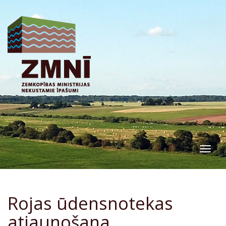
Togg
navig
Rojas ūdensnotekas
atjaunošana