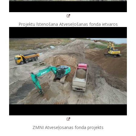
Projektu īstenošana Atveseļošanas fonda ietvaros
ZMNI Atveseļosanas fonda projekts