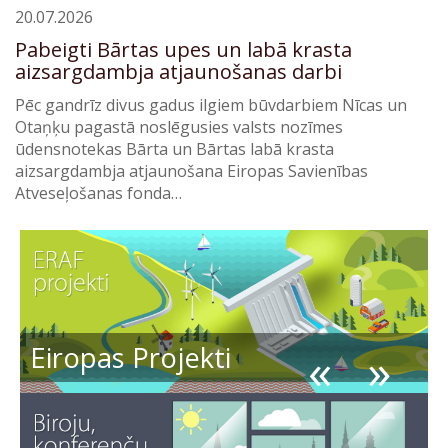
20.07.2026
Pabeigti Bārtas upes un labā krasta
aizsargdambja atjaunošanas darbi
Pēc gandrīz divus gadus ilgiem būvdarbiem Nīcas un
Otaņķu pagastā noslēgusies valsts nozīmes
ūdensnotekas Bārta un Bārtas labā krasta
aizsargdambja atjaunošana Eiropas Savienības
Atveseļošanas fonda…
«
»
Eiropas Projekti
Meliorācijas kadastrs