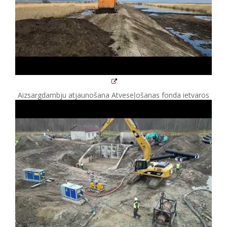
Aizsargdambju atjaunošana Atveseļošanas fonda ietvaros