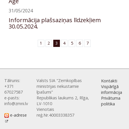
Aģe
31/05/2024
Informācija plašsaziņas līdzekļiem
30.05.2024.
1
2
3
4
5
6
7
Tālrunis:
Valsts SIA "Zemkopības
Kontakti
+371
ministrijas nekustamie
Vispārīgā
67027587
īpašumi"
informācija
e-pasts:
Republikas laukums 2, Rīga,
Privātuma
info@zmni.lv
LV-1010
politika
Vienotais
e-adrese
reģ.Nr.40003338357