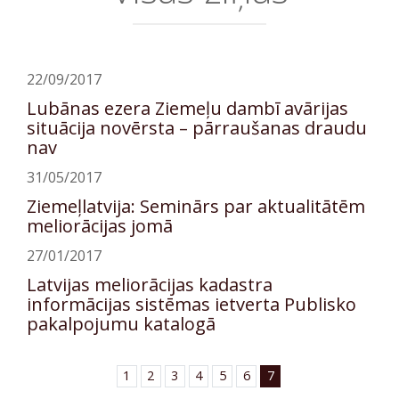
22/09/2017
Lubānas ezera Ziemeļu dambī avārijas
situācija novērsta – pārraušanas draudu
nav
31/05/2017
Ziemeļlatvija: Seminārs par aktualitātēm
meliorācijas jomā
27/01/2017
Latvijas meliorācijas kadastra
informācijas sistēmas ietverta Publisko
pakalpojumu katalogā
1
2
3
4
5
6
7